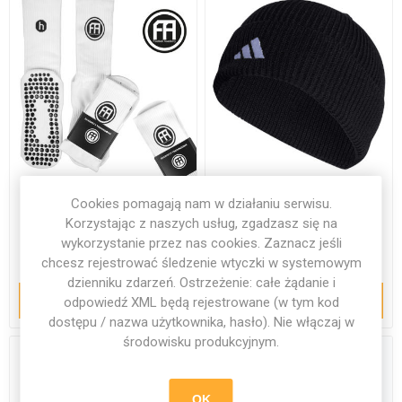
Skarpetki piłkarskie
Czapka Adidas Tiro 23
Cookies pomagają nam w działaniu serwisu.
antypoślizgowe
League Beanie
Korzystając z naszych usług, zgadzasz się na
wykorzystanie przez nas cookies. Zaznacz jeśli
29,74 zł
80,49 zł
chcesz rejestrować śledzenie wtyczki w systemowym
dzienniku zdarzeń. Ostrzeżenie: całe żądanie i
DODAJ DO KOSZYKA
DODAJ DO KOSZYKA
odpowiedź XML będą rejestrowane (w tym kod
dostępu / nazwa użytkownika, hasło). Nie włączaj w
środowisku produkcyjnym.
OK