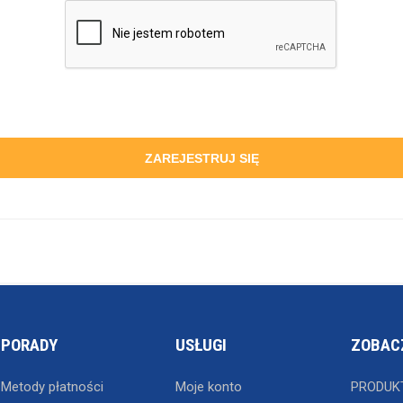
ZAREJESTRUJ SIĘ
PORADY
USŁUGI
ZOBAC
Metody płatności
Moje konto
PRODUK