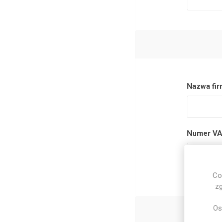
Nazwa fir
Numer VA
UWAGA: Podaj
Co
zg
Os