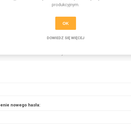
produkcyjnym.
letter
OK
DOWIEDZ SIĘ WIĘCEJ
Twoje hasło
enie nowego hasła: