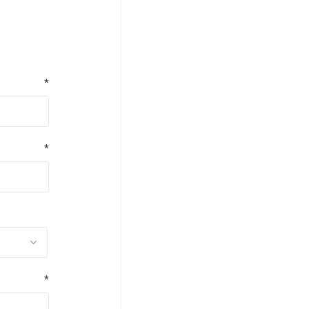
*
*
*