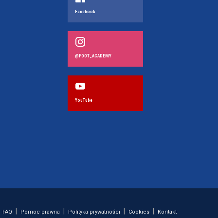
Facebook
@FOOT_ACADEMY
YouTube
|
|
|
|
FAQ
Pomoc prawna
Polityka prywatności
Cookies
Kontakt