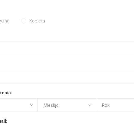
yzna
Kobieta
:
zenia:
ail: