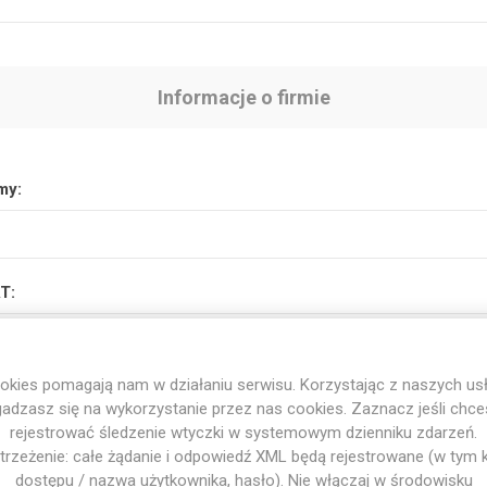
Informacje o firmie
my:
T:
 numer VAT wraz z kodem kraju (np. PL 111 11 11 111)
okies pomagają nam w działaniu serwisu. Korzystając z naszych usł
adzasz się na wykorzystanie przez nas cookies. Zaznacz jeśli chc
rejestrować śledzenie wtyczki w systemowym dzienniku zdarzeń.
trzeżenie: całe żądanie i odpowiedź XML będą rejestrowane (w tym 
Subskrybuj newsletter
dostępu / nazwa użytkownika, hasło). Nie włączaj w środowisku