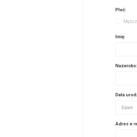
Płeć:
Mężcz
Imię:
Nazwisko
Data urod
Adres e-m