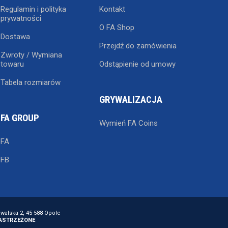
Regulamin i polityka
Kontakt
prywatności
O FA Shop
Dostawa
Przejdź do zamówienia
Zwroty / Wymiana
towaru
Odstąpienie od umowy
Tabela rozmiarów
GRYWALIZACJA
FA GROUP
Wymień FA Coins
FA
FB
owalska 2, 45-588 Opole
ZASTRZEŻONE