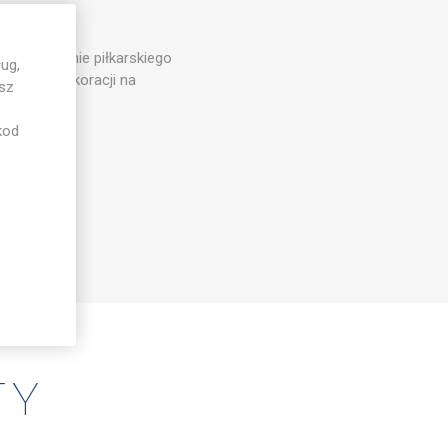
b na dodanie piłkarskiego
ug,
tów czy dekoracji na
esz
kod
TY