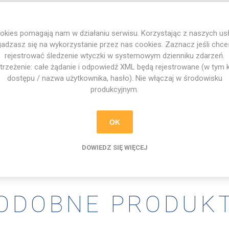
charakterystycznych kolorach Football Academy to doskonały sposó
okies pomagają nam w działaniu serwisu. Korzystając z naszych usł
 Idealnie sprawdzą się podczas turniejów, imprez sportowych, even
adzasz się na wykorzystanie przez nas cookies. Zaznacz jeśli chc
 pełną energii i pasji do futbolu, wybierając te wyjątkowe balony.
rejestrować śledzenie wtyczki w systemowym dzienniku zdarzeń.
trzeżenie: całe żądanie i odpowiedź XML będą rejestrowane (w tym 
eru każdemu wydarzeniu z balonami Football Academy!
dostępu / nazwa użytkownika, hasło). Nie włączaj w środowisku
produkcyjnym.
ll Academy, które podkreślają sportowy charakter.
ia powietrzem lub helem.
OK
rtowe, urodziny i różne eventy.
DOWIEDZ SIĘ WIĘCEJ
ODOBNE PRODUK