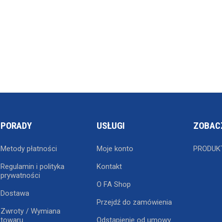
PORADY
USŁUGI
ZOBAC
Metody płatności
Moje konto
PRODUK
Regulamin i polityka
Kontakt
prywatności
O FA Shop
Dostawa
Przejdź do zamówienia
Zwroty / Wymiana
towaru
Odstąpienie od umowy