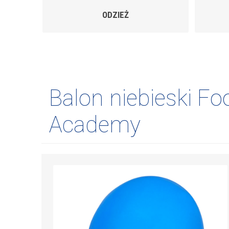
GADŻETY
Balon niebieski Foo
Academy