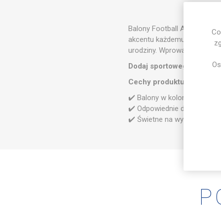
Balony Football Academy w 
Co
akcentu każdemu wydarzeniu.
zg
urodziny. Wprowadź atmosferę
Os
Dodaj sportowego charakt
Cechy produktu:
✔️ Balony w kolorach Footba
✔️ Odpowiednie do napełnien
✔️ Świetne na wydarzenia spo
P