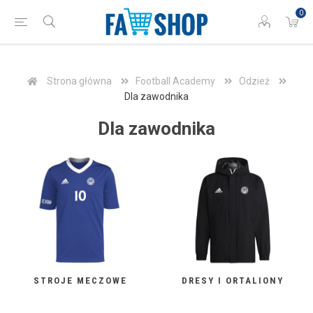
0
Strona główna
Football Academy
Odzież
Dla zawodnika
Dla zawodnika
STROJE MECZOWE
DRESY I ORTALIONY