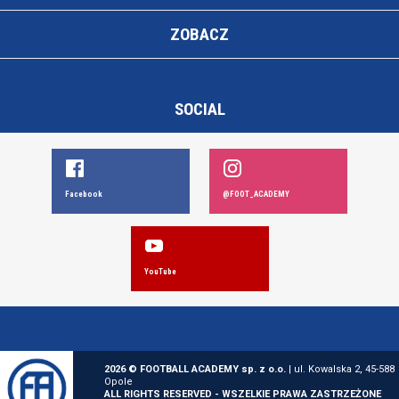
ZOBACZ
SOCIAL
Facebook
@FOOT_ACADEMY
YouTube
2026 © FOOTBALL ACADEMY sp. z o.o.
| ul. Kowalska 2, 45-588
Opole
ALL RIGHTS RESERVED - WSZELKIE PRAWA ZASTRZEŻONE