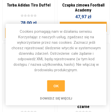
Torba Adidas Tiro Duffel
Czapka zimowa Football
Academy
47,97 zł
78,00 zł
DODAJ DO KOSZYKA
Cookies pomagają nam w działaniu serwisu.
DODAJ DO KOSZYKA
Korzystając z naszych usług, zgadzasz się na
wykorzystanie przez nas cookies. Zaznacz jeśli
chcesz rejestrować śledzenie wtyczki w systemowym
dzienniku zdarzeń. Ostrzeżenie: całe żądanie i
odpowiedź XML będą rejestrowane (w tym kod
dostępu / nazwa użytkownika, hasło). Nie włączaj w
środowisku produkcyjnym.
OK
DOWIEDZ SIĘ WIĘCEJ
Spodenki Entrada 22 białe
Spodenki Entrada 22
czarne