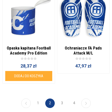
Opaska kapitana Football
Ochraniacze FA Pads
Academy Pro Edition
Attack M/L
28,37 zł
47,97 zł
DODAJ DO KOSZYKA
1
2
3
4