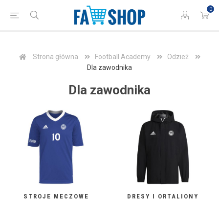
0
Strona główna
Football Academy
Odzież
Dla zawodnika
Dla zawodnika
STROJE MECZOWE
DRESY I ORTALIONY