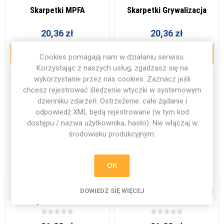
Skarpetki MPFA
Skarpetki Grywalizacja
20,36 zł
20,36 zł
DODAJ DO KOSZYKA
DODAJ DO KOSZYKA
Cookies pomagają nam w działaniu serwisu.
Korzystając z naszych usług, zgadzasz się na
wykorzystanie przez nas cookies. Zaznacz jeśli
chcesz rejestrować śledzenie wtyczki w systemowym
dzienniku zdarzeń. Ostrzeżenie: całe żądanie i
odpowiedź XML będą rejestrowane (w tym kod
dostępu / nazwa użytkownika, hasło). Nie włączaj w
środowisku produkcyjnym.
OK
Bluza bramkarska Squadra
Bluza bramkarska Squadra
DOWIEDZ SIĘ WIĘCEJ
25 pomarańczowa
25 zielona