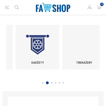
0
GADŻETY
TRENAŻERY