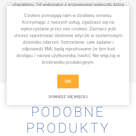
charakteru. Tył wykonano z przewiewnej siateczki, która
zapewnia świetną cyrkulację powietrza i komfort nawet
Cookies pomagają nam w działaniu serwisu.
podczas intensywnego wysiłku.
Korzystając z naszych usług, zgadzasz się na
To idealny wybór na treningi, turnieje i codzienne aktywności,
wykorzystanie przez nas cookies. Zaznacz jeśli
kiedy liczy się lekkość i swoboda ruchu.
chcesz rejestrować śledzenie wtyczki w systemowym
dzienniku zdarzeń. Ostrzeżenie: całe żądanie i
Cechy produktu:
odpowiedź XML będą rejestrowane (w tym kod
✔️ Przewiewny tył z siateczki – idealny na cieplejsze dni.
dostępu / nazwa użytkownika, hasło). Nie włączaj w
✔️ Wyszyty znak Football Academy na froncie.
środowisku produkcyjnym.
✔️ Sportowy detal zawodnika po jednej stronie czapki.
OK
DOWIEDZ SIĘ WIĘCEJ
PODOBNE
PRODUKTY