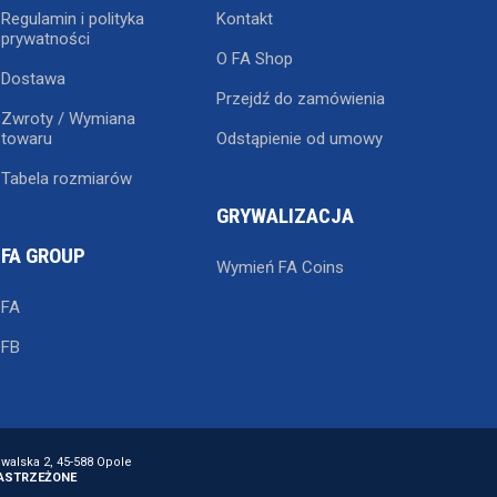
Regulamin i polityka
Kontakt
prywatności
O FA Shop
Dostawa
Przejdź do zamówienia
Zwroty / Wymiana
towaru
Odstąpienie od umowy
Tabela rozmiarów
GRYWALIZACJA
FA GROUP
Wymień FA Coins
FA
FB
owalska 2, 45-588 Opole
ZASTRZEŻONE