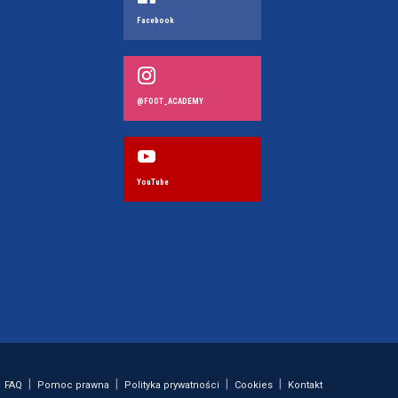
Facebook
@FOOT_ACADEMY
YouTube
|
|
|
|
FAQ
Pomoc prawna
Polityka prywatności
Cookies
Kontakt