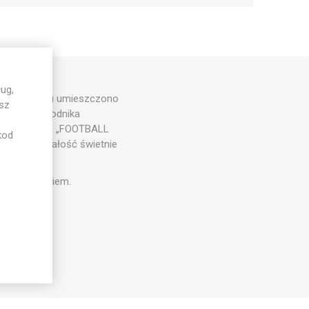
ug,
em. Z przodu umieszczono
esz
ylwetka zawodnika
urzędowy napis „FOOTBALL
kod
i klimat. Całość świetnie
i poza boiskiem.