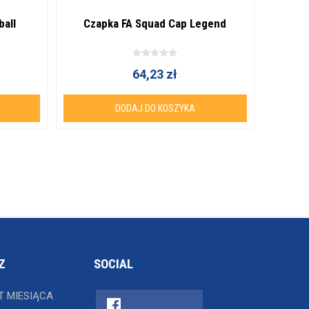
ball
Czapka FA Squad Cap Legend
Cza
64,23 zł
DODAJ DO KOSZYKA
Z
SOCIAL
T MIESIĄCA