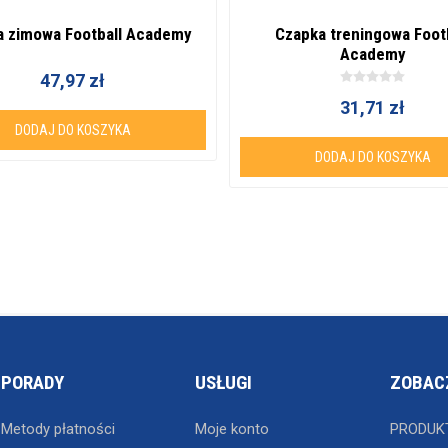
a zimowa Football Academy
Czapka treningowa Foot
Academy
47,97 zł
31,71 zł
DODAJ DO KOSZYKA
DODAJ DO KOSZYKA
PORADY
USŁUGI
ZOBAC
Metody płatności
Moje konto
PRODUK