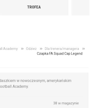
FOOTBALL BABY
all Academy
Odzież
Dla trenera/managera
Czapka FA Squad Cap Legend
z daszkiem w nowoczesnym, amerykańskim
Football Academy.
38 w magazynie