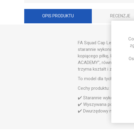
OPIS PRODUKTU
RECENZJE
Co
FA Squad Cap Legend wyróż
zg
starannie wykonany emblema
kopiącego piłkę, która doda
Os
ACADEMY”, również wykonany 
trzyma kształt i zapewnia w
To model dla tych, którzy ch
Cechy produktu:
✔️ Starannie wykonany znak 
✔️ Wyszywana postać kopiąca
✔️ Dwurzędowy napis „Footba