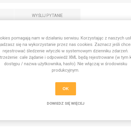
WYŚLIJ PYTANIE
okies pomagają nam w działaniu serwisu. Korzystając z naszych usł
nia się większym, komfortowym krojem i minimalistycznym wygląd
adzasz się na wykorzystanie przez nas cookies. Zaznacz jeśli chc
t Football Academy, a na boku znajduje się subtelnie wyszywana s
rejestrować śledzenie wtyczki w systemowym dzienniku zdarzeń.
je sportowego charakteru. Z tyłu czapki znajduje się wyrazisty dw
trzeżenie: całe żądanie i odpowiedź XML będą rejestrowane (w tym 
metodą precyzyjnego haftu, podkreślający jej premium, amerykańsk
dostępu / nazwa użytkownika, hasło). Nie włączaj w środowisku
ygodę na co dzień.
produkcyjnym.
cą prezentować się profesjonalnie i z klasą – na treningu, wyjeździe 
OK
Football Academy na froncie.
 piłkę po jednej stronie.
DOWIEDZ SIĘ WIĘCEJ
ll Academy” z tyłu, nadający charakteru.