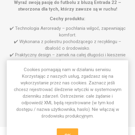
Wyraź swoją pasję do futbolu z bluzą Entrada 22 –
stworzona dla tych, którzy zawsze są w ruchu!
Cechy produktu:
✔️ Technologia Aeroready – pochłania wilgoć, zapewniając
komfort.
✔️ Wykonana z poliestru pochodzącego z recyklingu –
dbałość o środowisko.
✔️ Praktyczny design – zamek na całej długości i kieszenie
boczne.
Cookies pomagają nam w działaniu serwisu.
Specyfikacja produktu:
Korzystając z naszych usług, zgadzasz się na
Materiał: 100% poliester z recyklingu.
wykorzystanie przez nas cookies. Zaznacz jeśli
Technologia Aeroready.
chcesz rejestrować śledzenie wtyczki w systemowym
Kolor: niebieski.
dzienniku zdarzeń. Ostrzeżenie: całe żądanie i
odpowiedź XML będą rejestrowane (w tym kod
* Uwaga: czas realizacji zamówień na odzież wymagającą
dostępu / nazwa użytkownika, hasło). Nie włączaj w
personalizacji wynosi ok. 10–12 dni.
środowisku produkcyjnym.