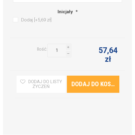
Inicjały
*
Dodaj [+5,69 zł]
i
57,64
Ilość:
h
zł
DODAJ DO LISTY
ŻYCZEŃ