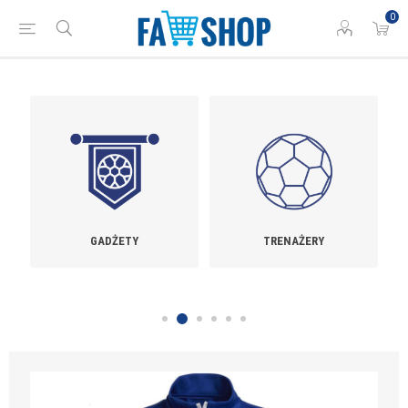
0
GADŻETY
TRENAŻERY