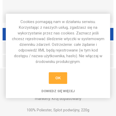
Cookies pomagają nam w działaniu serwisu.
Korzystając z naszych usług, zgadzasz się na
wykorzystanie przez nas cookies. Zaznacz jeśli
OPIS PRODUKTU
chcesz rejestrować śledzenie wtyczki w systemowym
dzienniku zdarzeń. Ostrzeżenie: całe żądanie i
RECENZJE
odpowiedź XML będą rejestrowane (w tym kod
dostępu / nazwa użytkownika, hasło). Nie włączaj w
WYŚLIJ PYTANIE
środowisku produkcyjnym.
OK
CLIMACOOL® zapewnia optymalną
kontrolę ciepła i wilgoci. Zapinana na
DOWIEDZ SIĘ WIĘCEJ
ćwierć-zamek, posiada elastyczne
mankiety. Krój dopasowany
100% Poliester, Splot podwójny, 220g