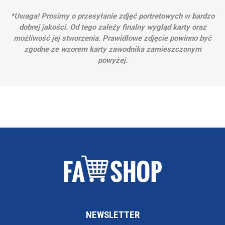
*Uwaga! Prosimy o przesyłanie zdjęć portretowych w bardzo
dobrej jakości. Od tego zależy finalny wygląd karty oraz
możliwość jej stworzenia. Prawidłowe zdjęcie powinno być
zgodne ze wzorem karty zawodnika zamieszczonym
powyżej.
NEWSLETTER