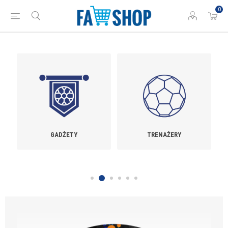
0
GADŻETY
TRENAŻERY