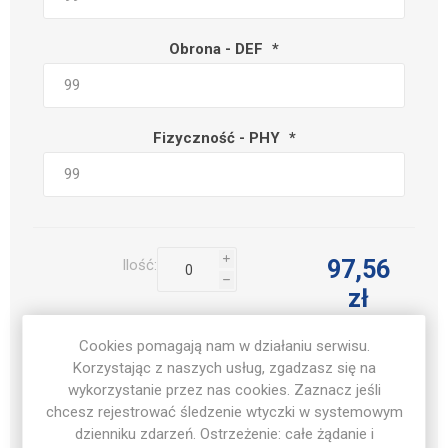
Obrona - DEF
*
Fizyczność - PHY
*
i
97,56
Ilość:
h
zł
Cookies pomagają nam w działaniu serwisu.
Korzystając z naszych usług, zgadzasz się na
DODAJ DO LISTY
ŻYCZEŃ
wykorzystanie przez nas cookies. Zaznacz jeśli
chcesz rejestrować śledzenie wtyczki w systemowym
dzienniku zdarzeń. Ostrzeżenie: całe żądanie i