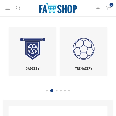
0
GADŻETY
TRENAŻERY