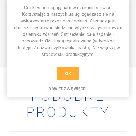
Wybierz kubek Football Academy i ciesz się swoim
Cookies pomagają nam w działaniu serwisu.
ulubionym napojem w piłkarskim stylu!
Korzystając z naszych usług, zgadzasz się na
wykorzystanie przez nas cookies. Zaznacz jeśli
Cechy produktu:
chcesz rejestrować śledzenie wtyczki w systemowym
✔️ Wysokiej jakości ceramika zapewniająca trwałość.
dzienniku zdarzeń. Ostrzeżenie: całe żądanie i
✔️ Stylowy design z logo Football Academy.
odpowiedź XML będą rejestrowane (w tym kod
✔️ Idealny do codziennego użytku w domu, biurze czy na
dostępu / nazwa użytkownika, hasło). Nie włączaj w
prezent.
środowisku produkcyjnym.
OK
DOWIEDZ SIĘ WIĘCEJ
PODOBNE
PRODUKTY