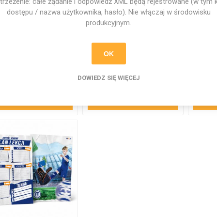
trzeżenie: całe żądanie i odpowiedź XML będą rejestrowane (w tym 
dostępu / nazwa użytkownika, hasło). Nie włączaj w środowisku
produkcyjnym.
inka Football Baby
Wpinka Football
Pi
Academy
OK
7,32 zł
7,32 zł
DOWIEDZ SIĘ WIĘCEJ
DODAJ DO KOSZYKA
DODAJ DO KOSZYKA
D