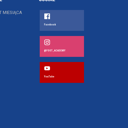
T MIESIĄCA
Facebook
@FOOT_ACADEMY
YouTube