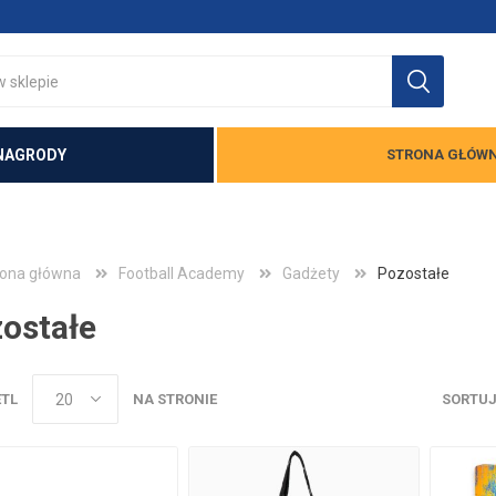
NAGRODY
STRONA GŁÓW
rona główna
Football Academy
Gadżety
Pozostałe
ostałe
TL
NA STRONIE
SORTUJ