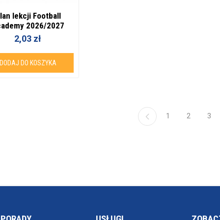
lan lekcji Football
cademy 2026/2027
2,03 zł
DODAJ DO KOSZYKA
1
2
3
PORADY
USŁUGI
ZOBAC