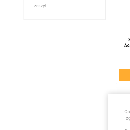
zeszyt
Ac
Co
zg