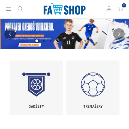
0
GADŻETY
TRENAŻERY