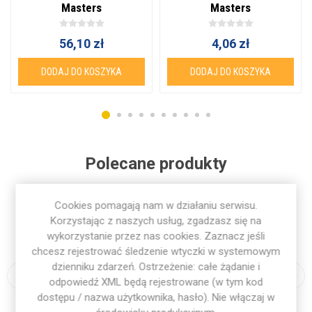
Masters
Masters
56,10 zł
4,06 zł
DODAJ DO KOSZYKA
DODAJ DO KOSZYKA
Polecane produkty
Cookies pomagają nam w działaniu serwisu.
Karty Football Academy Masters
Korzystając z naszych usług, zgadzasz się na
wykorzystanie przez nas cookies. Zaznacz jeśli
4,06 zł
chcesz rejestrować śledzenie wtyczki w systemowym
dzienniku zdarzeń. Ostrzeżenie: całe żądanie i
odpowiedź XML będą rejestrowane (w tym kod
Worek Football Academy z
dostępu / nazwa użytkownika, hasło). Nie włączaj w
kieszenią zewnętrzną