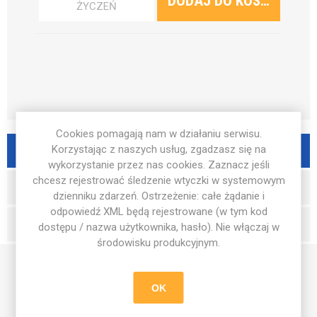
ŻYCZEŃ
Cookies pomagają nam w działaniu serwisu.
Korzystając z naszych usług, zgadzasz się na
OPIS PRODUKTU
wykorzystanie przez nas cookies. Zaznacz jeśli
chcesz rejestrować śledzenie wtyczki w systemowym
RECENZJE
dzienniku zdarzeń. Ostrzeżenie: całe żądanie i
odpowiedź XML będą rejestrowane (w tym kod
WYŚLIJ PYTANIE
dostępu / nazwa użytkownika, hasło). Nie włączaj w
środowisku produkcyjnym.
Teczka Football Academy to nie tylko praktyczny gadżet, ale
OK
także mocny element identyfikacji każdego członka naszej
piłkarskiej społeczności. Minimalistyczny front z motywem