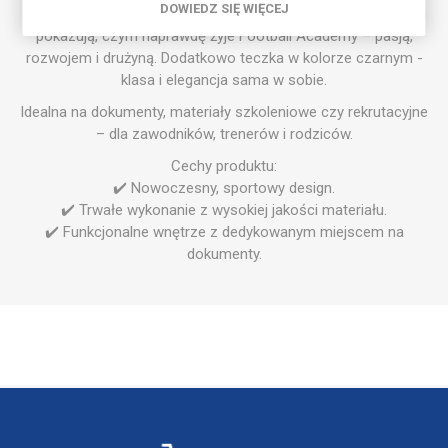
DOWIEDZ SIĘ WIĘCEJ
boiska i dynamiczny środek wypełniony inspirującymi hasłami
pokazują, czym naprawdę żyje Football Academy – pasją,
rozwojem i drużyną. Dodatkowo teczka w kolorze czarnym -
klasa i elegancja sama w sobie.
Idealna na dokumenty, materiały szkoleniowe czy rekrutacyjne
– dla zawodników, trenerów i rodziców.
Cechy produktu:
✔️ Nowoczesny, sportowy design.
✔️ Trwałe wykonanie z wysokiej jakości materiału.
✔️ Funkcjonalne wnętrze z dedykowanym miejscem na
dokumenty.