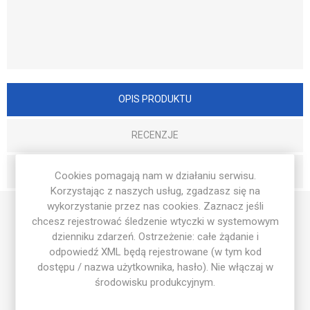
OPIS PRODUKTU
RECENZJE
WYŚLIJ PYTANIE
Cookies pomagają nam w działaniu serwisu.
Korzystając z naszych usług, zgadzasz się na
wykorzystanie przez nas cookies. Zaznacz jeśli
chcesz rejestrować śledzenie wtyczki w systemowym
Ulotka A6 Goalkeepers Academy to doskonałe narzędzie do
dzienniku zdarzeń. Ostrzeżenie: całe żądanie i
promocji akademii bramkarskiej, stworzone z myślą o
odpowiedź XML będą rejestrowane (w tym kod
przyciąganiu nowych talentów i ich rodziców. Dwustronny
dostępu / nazwa użytkownika, hasło). Nie włączaj w
druk cyfrowy w pełnym kolorze zapewnia estetyczny wygląd,
środowisku produkcyjnym.
a papier kredowy gwarantuje trwałość. Kompaktowy format
105 x 148 mm sprawia, że ulotka idealnie nadaje się do