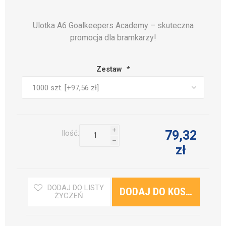
Ulotka A6 Goalkeepers Academy – skuteczna
promocja dla bramkarzy!
Zestaw
*
i
79,32
Ilość:
h
zł
DODAJ DO LISTY
ŻYCZEŃ