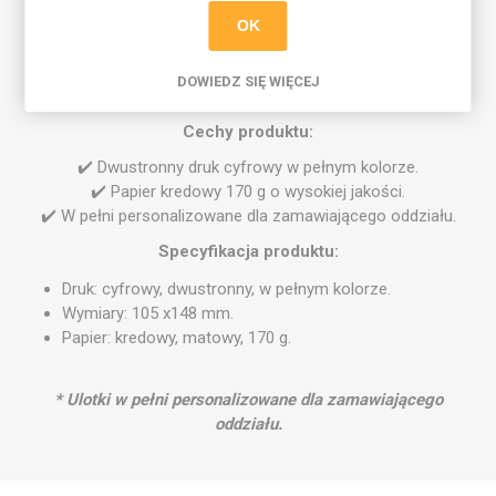
dystrybucji podczas turniejów, wydarzeń sportowych czy w
OK
lokalnych szkołach.
Promuj swoją akademię z ulotką Goalkeepers Academy i
DOWIEDZ SIĘ WIĘCEJ
zainspiruj młodych bramkarzy!
Cechy produktu:
✔️ Dwustronny druk cyfrowy w pełnym kolorze.
✔️ Papier kredowy 170 g o wysokiej jakości.
✔️ W pełni personalizowane dla zamawiającego oddziału.
Specyfikacja produktu:
Druk: cyfrowy, dwustronny, w pełnym kolorze.
Wymiary: 105 x148 mm.
Papier: kredowy, matowy, 170 g.
* Ulotki w pełni personalizowane dla zamawiającego
oddziału.