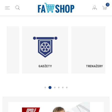
0
GADŻETY
TRENAŻERY