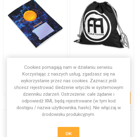
Zeszyt Football Academy
Worek Football Academy
Cookies pomagają nam w działaniu serwisu.
- matematyka
Premium
Korzystając z naszych usług, zgadzasz się na
wykorzystanie przez nas cookies. Zaznacz jeśli
11,38 zł
47,97 zł
chcesz rejestrować śledzenie wtyczki w systemowym
dzienniku zdarzeń. Ostrzeżenie: całe żądanie i
DODAJ DO KOSZYKA
odpowiedź XML będą rejestrowane (w tym kod
dostępu / nazwa użytkownika, hasło). Nie włączaj w
środowisku produkcyjnym.
OK