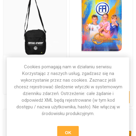
Saszetka Football
Klaser Football Academy
Cookies pomagają nam w działaniu serwisu.
Academy
Masters
Korzystając z naszych usług, zgadzasz się na
wykorzystanie przez nas cookies. Zaznacz jeśli
64,23 zł
56,10 zł
chcesz rejestrować śledzenie wtyczki w systemowym
dzienniku zdarzeń. Ostrzeżenie: całe żądanie i
DODAJ DO KOSZYKA
odpowiedź XML będą rejestrowane (w tym kod
dostępu / nazwa użytkownika, hasło). Nie włączaj w
środowisku produkcyjnym.
OK